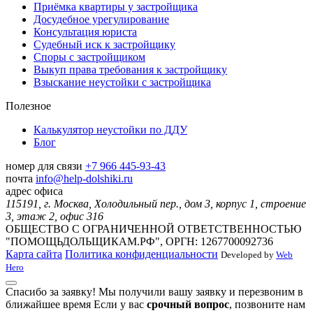
Приёмка квартиры у застройщика
Досудебное урегулирование
Консультация юриста
Судебный иск к застройщику
Споры с застройщиком
Выкуп права требования к застройщику
Взыскание неустойки с застройщика
Полезное
Калькулятор неустойки по ДДУ
Блог
номер для связи
+7 966 445-93-43
почта
info@help-dolshiki.ru
адрес офиса
115191, г. Москва, Холодильный пер., дом 3, корпус 1, строение
3, этаж 2, офис 316
ОБЩЕСТВО С ОГРАНИЧЕННОЙ ОТВЕТСТВЕННОСТЬЮ
"ПОМОЩЬДОЛЬЩИКАМ.РФ", ОРГН: 1267700092736
Карта сайта
Политика конфиденциальности
Developed by
Web
Hero
Спасибо за заявку!
Мы получили вашу заявку и перезвоним в
ближайшее время
Если у вас
срочный вопрос
, позвоните нам