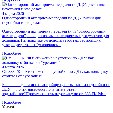
4 марта 2026
Односторонний акт приема‑передачи по ДДУ: риски для
неустойки и что делать
Односторонний акт приема‑передачи (или “односторонний
акт передачи”) — один из самых неприятных документов для
дольщика. На практике он используется так: застройщик
утверждает, что вы “уклонялись...
Подробнее
4 марта 2026
Ст. 333 ГК РФ и снижение неустойки по ДДУ: как дольщику
отбиться от “урезания”
Если вы подали иск к застройщику о взыскании неустойки по
ДДУ — почти наверняка получите в ответ
ходатайство:“Просим снизить неустойку по ст. 333 ГК РФ...
Подробнее
Услуги